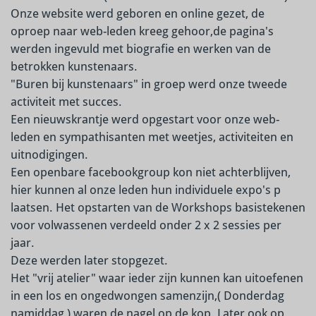
Onze website werd geboren en online gezet, de
oproep naar web-leden kreeg gehoor,
de pagina's
werden ingevuld
met biografie
en werken van de
betrokken kunstenaars.
"Buren bij kunstenaars" in groep werd onze tweede
activiteit met succes.
Een nieuwskrantje werd opgestart voor onze web-
leden en sympathisanten met weetjes, activiteiten en
uitnodigingen.
Een openbare facebookgroup kon niet achterblijven,
hier kunnen al onze leden hun individuele expo's p
laatsen.
Het opstarten van de Workshops basistekenen
voor volwassenen verdeeld onder 2 x 2 sessies per
jaar.
Deze werden later stopgezet.
Het "vrij atelier" waar ieder zijn kunnen kan uitoefenen
in een los en ongedwongen samenzijn,( Donderdag
namiddag ) waren de nagel op de kop. Later ook op