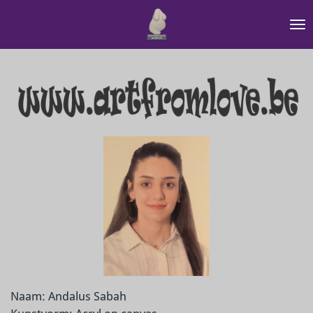
Ga
direct
naar
de
hoofdinhoud
Naam: Andalus Sabah