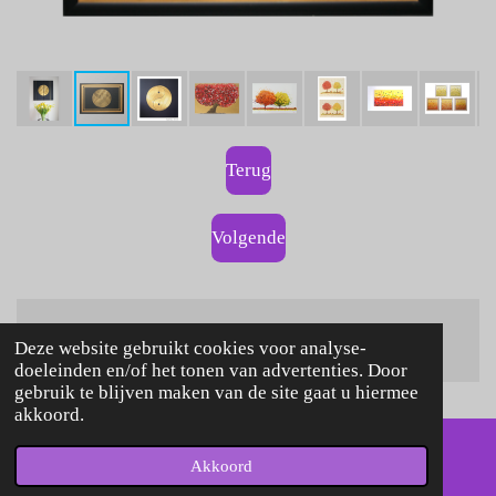
Terug
Volgende
© 2020 Art from love
Deze website gebruikt cookies voor analyse-
doeleinden en/of het tonen van advertenties. Door
gebruik te blijven maken van de site gaat u hiermee
akkoord.
Akkoord
E-mailadres
Facebook
WhatsApp